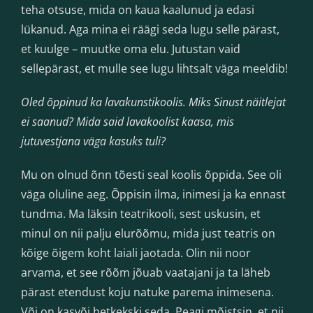
teha otsuse, mida on kaua kaalunud ja edasi
lükanud. Aga mina ei räägi seda lugu selle pärast,
et kuulge – muutke oma elu. Jutustan vaid
sellepärast, et mulle see lugu lihtsalt väga meeldib!
Oled õppinud ka lavakunstikoolis. Miks Sinust näitlejat
ei saanud? Mida said lavakoolist kaasa, mis
jutuvestjana väga kasuks tuli?
Mu on olnud õnn tõesti seal koolis õppida. See oli
väga oluline aeg. Õppisin ilma, inimesi ja ka ennast
tundma. Ma läksin teatrikooli, sest uskusin, et
minul on nii palju elurõõmu, mida just teatris on
kõige õigem koht laiali jaotada. Olin nii noor
arvama, et see rõõm jõuab vaatajani ja ta läheb
pärast etendust koju natuke parema inimesena.
Või on kasvõi hetkekski seda. Peagi mõistsin, et nii