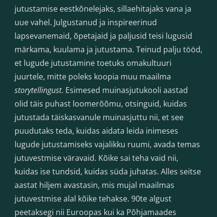
jutustamise eestkõnelejaks, sillaehitajaks vana ja
uue vahel. Julgustanud ja inspireerinud
lapsevanemaid, õpetajaid ja paljusid teisi lugusid
märkama, kuulama ja jutustama. Teinud palju tööd,
et lugude jutustamine toetuks omakultuuri
juurtele, mitte poleks koopia muu maailma
storytellingust
. Esimesed muinasjutukooli aastad
olid täis puhast loomerõõmu, otsinguid, kuidas
jutustada täiskasvanule muinasjuttu nii, et see
puudutaks teda, kuidas aidata leida inimeses
lugude jutustamiseks vajalikku ruumi, avada temas
jutuvestmise väravaid. Kõike sai teha vaid nii,
kuidas ise tundsid, kuidas süda juhatas. Alles seitse
aastat hiljem avastasin, mis mujal maailmas
jutuvestmise alal kõike tehakse. 90te algust
peetaksegi nii Euroopas kui ka Põhjamaades