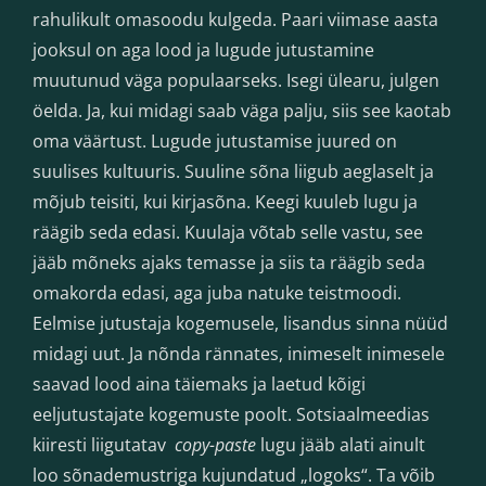
rahulikult omasoodu kulgeda. Paari viimase aasta
jooksul on aga lood ja lugude jutustamine
muutunud väga populaarseks. Isegi ülearu, julgen
öelda. Ja, kui midagi saab väga palju, siis see kaotab
oma väärtust. Lugude jutustamise juured on
suulises kultuuris. Suuline sõna liigub aeglaselt ja
mõjub teisiti, kui kirjasõna. Keegi kuuleb lugu ja
räägib seda edasi. Kuulaja võtab selle vastu, see
jääb mõneks ajaks temasse ja siis ta räägib seda
omakorda edasi, aga juba natuke teistmoodi.
Eelmise jutustaja kogemusele, lisandus sinna nüüd
midagi uut. Ja nõnda rännates, inimeselt inimesele
saavad lood aina täiemaks ja laetud kõigi
eeljutustajate kogemuste poolt. Sotsiaalmeedias
kiiresti liigutatav
copy-paste
lugu jääb alati ainult
loo sõnademustriga kujundatud „logoks“. Ta võib