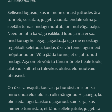
või edasi minna.
Selliseid lugusid, kus inimene ennast juttudes ära
tunneb, seisatab, julgeb vaadata endale silma ja
seeläbi temas midagi muutub, on mul väga palju.
Need on tihti ka väga isiklikud lood ja ma ei saa
neid kunagi kellegagi jagada…Ja ega me ei oskagi
tegelikult seletada, kuidas üks või teine lugu meid
mõjutanud on. Võib jääda tunne, et ei juhtunud
midagi. Aga ometi võib ta tänu mõnele heale loole,
alateadlikult teha tulevikus olulisi, elumuutvaid
otsuseid.
On üks rahvajutt, koerast ja hundist, mis on ka
minu enda elus olulist rolli mänginud.Hiljaaegu, kui
olin seda lugu taaskord jaganud, sain kirja, kus
inimene tunnistab, et tänu sellele jutule, julgeb ta