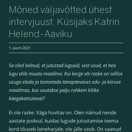
Mõned väljavõtted ühest
intervjuust. Küsijaks Katrin
Helend-Aaviku.
1. juuni 2021
Sa oled öelnud, et jutustad lugusid, sest usud, et hea
lugu võib muuta maailma. Kui kerge või raske on sellise
usuga elada ja toimetada tänapäevases edu- ja kiiruse
maailmas, kus usutakse palju rohkem kõike
käegakatsutavat?
Ei ole raske. Väga huvitav on. Olen näinud nende
aastate jooksul, kuidas lugude jutustamise teema
kord tõuseb laineharjale, siis jälle vaob. On saanud