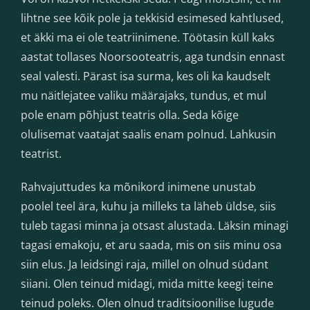
lihtne see kõik pole ja tekkisid esimesed kahtlused,
et äkki ma ei ole teatriinimene. Töötasin küll kaks
aastat tollases Noorsooteatris, aga tundsin ennast
seal valesti. Pärast isa surma, kes oli ka kaudselt
mu näitlejatee valiku määrajaks, tundus, et mul
pole enam põhjust teatris olla. Seda kõige
olulisemat vaatajat saalis enam polnud. Lahkusin
teatrist.
Rahvajuttudes ka mõnikord inimene unustab
poolel teel ära, kuhu ja milleks ta läheb üldse, siis
tuleb tagasi minna ja otsast alustada. Läksin minagi
tagasi emakoju, et aru saada, mis on siis minu osa
siin elus. Ja leidsingi raja, millel on olnud südant
siiani. Olen teinud midagi, mida mitte keegi teine
teinud poleks. Olen olnud traditsioonilise lugude