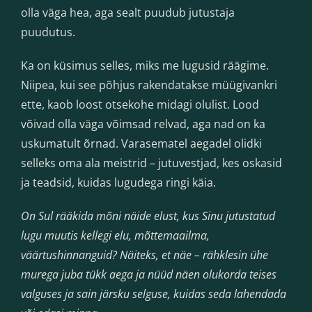
olla väga hea, aga sealt puudub jutustaja
puudutus.
Ka on küsimus selles, miks me lugusid räägime.
Niipea, kui see põhjus rakendatakse müügivankri
ette, kaob loost otsekohe midagi olulist. Lood
võivad olla väga võimsad relvad, aga nad on ka
uskumatult õrnad. Varasematel aegadel olidki
selleks oma ala meistrid – jutuvestjad, kes oskasid
ja teadsid, kuidas lugudega ringi käia.
On Sul rääkida mõni näide elust, kus Sinu jutustatud
lugu muutis kellegi elu, mõttemaailma,
väärtushinnanguid? Näiteks, et näe – rähklesin ühe
murega juba tükk aega ja nüüd näen olukorda teises
valguses ja sain järsku selguse, kuidas seda lahendada