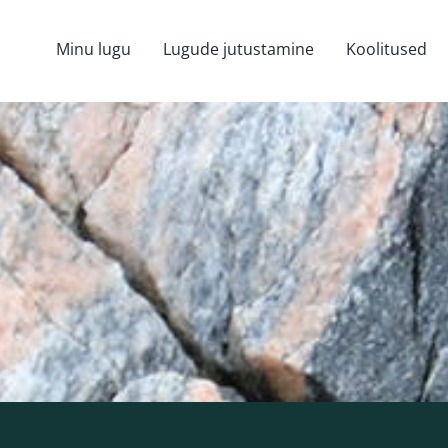
Minu lugu
Lugude jutustamine
Koolitused