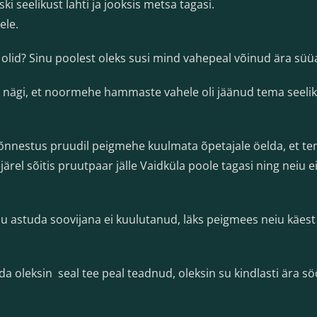
ski seelikust lahti ja jooksis metsa tagasi.
ele.
 olid? Sinu poolest oleks susi mind vahepeal võinud ära süüa
 nägi, et noormehe hammaste vahele oli jäänud tema seeliku
 õnnestus pruudil peigmehe kuulmata õpetajale öelda, et tema
ärel sõitis pruutpaar jälle Vaidküla poole tagasi ning neiu e
u astuda soovijana ei kuulutanud, läks peigmees neiu käest p
a oleksin seal tee peal teadnud, oleksin su kindlasti ära s