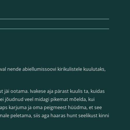
al nende abiellumissoovi kirikulistele kuulutaks,
t jäi ootama. Ivakese aja pärast kuulis ta, kuidas
 ei jõudnud veel midagi pikemat mõelda, kui
arlaps karjuma ja oma peigmeest hüüdma, et see
male peletama, siis aga haaras hunt seelikust kinni