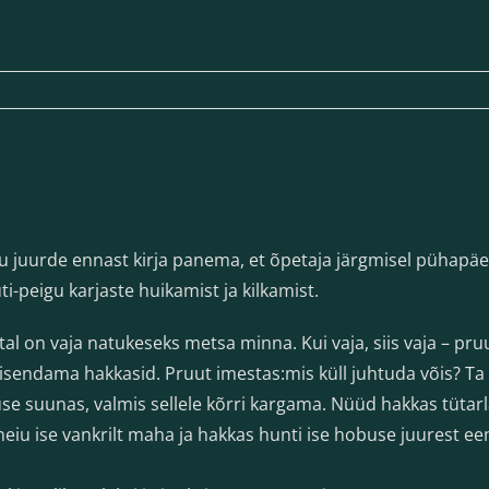
ku juurde ennast kirja panema, et õpetaja järgmisel pühapäev
i-peigu karjaste huikamist ja kilkamist.
al on vaja natukeseks metsa minna. Kui vaja, siis vaja – pruu
isendama hakkasid. Pruut imestas:mis küll juhtuda võis? Ta
buse suunas, valmis sellele kõrri kargama. Nüüd hakkas tüt
neiu ise vankrilt maha ja hakkas hunti ise hobuse juurest ee