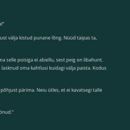
!“
st välja kistud punane lõng. Nüüd taipas ta,
 selle poisiga ei abiellu, sest peig on libahunt.
i lasknud oma kahtlusi kuidagi välja paista. Kodus
õhjust pärima. Neiu ütles, et ei kavatsegi talle
öönud.“