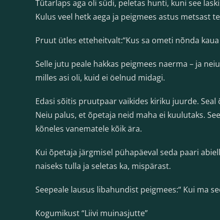
Tütarlaps aga oli südi, peletas hunti, kuni see laski
Kulus veel hetk aega ja peigmees astus metsast te
Pruut ütles etteheitvalt:“Kus sa ometi nõnda kaua
Selle jutu peale hakkas peigmees naerma – ja neiu
milles asi oli, kuid ei öelnud midagi.
Edasi sõitis pruutpaar vaikides kiriku juurde. Seal
Neiu palus, et õpetaja neid maha ei kuulutaks. Seej
kõneles vanematele kõik ära.
Kui õpetaja järgmisel pühapäeval seda paari abiell
naiseks tulla ja seletas ka, mispärast.
Seepeale lausus libahundist peigmees:“ Kui ma sed
Kogumikust “Liivi muinasjutte”