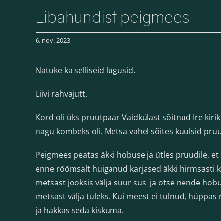
Libahundist peigmees
6. nov. 2023
Natuke ka selliseid lugusid.
Liivi rahvajutt.
Kord oli üks pruutpaar Vaidkülast sõitnud Ire kiri
nagu kombeks oli. Metsa vahel sõites kuulsid pruut
Peigmees peatas äkki hobuse ja ütles pruudile, et t
enne rõõmsalt huiganud karjased äkki hirmsasti k
metsast jooksis välja suur susi ja otse nende ho
metsast välja tuleks. Kui meest ei tulnud, hüppas 
ja hakkas seda kiskuma.